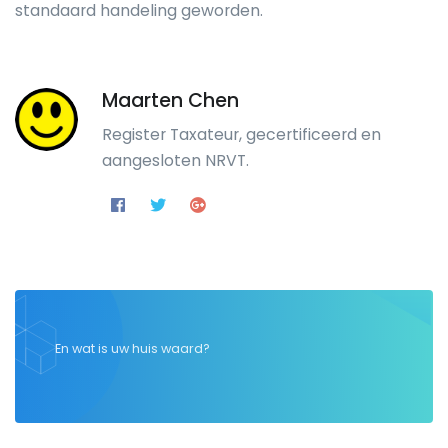
standaard handeling geworden.
Maarten Chen
Register Taxateur, gecertificeerd en
aangesloten NRVT.
En wat is uw huis waard?