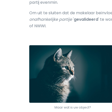
partij evenmin.
Om uit te sluiten dat de makelaar beïnvloe
onafhankelijke partije
'
gevalideerd
' te wo
of NWWI.
Maar wat is uw object?