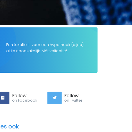
Een taxatie is voor een hypotheek (bijna)
altijd noodzakelijk. Mét validatie!
Follow
Follow
on Facebook
on Twitter
ees ook